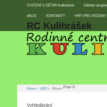
Primary Menu
Skip
CVIČENÍ S DĚTMI Kulihrášek
Dětské skupin
to
content
AKCE
KONTAKTY
HRY PRO RODINY 
RC Kulihrášek
(Page 2)
Home
»
2025
»
Březen
Vyhledávání