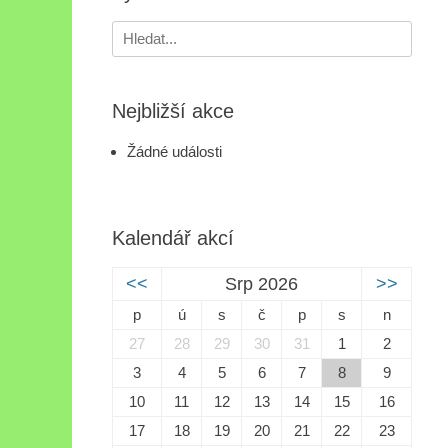
Search
for:
Nejbližší akce
Žádné události
Kalendář akcí
<<
Srp 2026
>>
p
ú
s
č
p
s
n
27
28
29
30
31
1
2
3
4
5
6
7
8
9
10
11
12
13
14
15
16
17
18
19
20
21
22
23