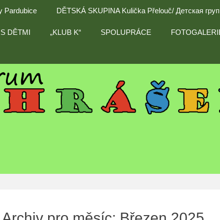
y Pardubice
DĚTSKÁ SKUPINA Kulička Přelouč/ Детская гру
S DĚTMI
„KLUB K“
SPOLUPRÁCE
FOTOGALERI
Archiv pro měsíc: Březen 2025