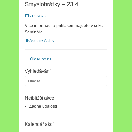
Smyslohrátky – 23.4.
Posted
21.3.2025
on
Více informací a přihlášení najdete v sekci
Semináře.
Categories
Aktuality
,
Archiv
Post
←
Older posts
navigation
Vyhledávání
Search
for:
Nejbližší akce
Žádné události
Kalendář akcí