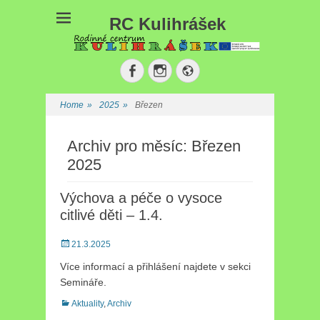
RC Kulihrášek
Facebook
Instagram
Website
Home
»
2025
»
Březen
Archiv pro měsíc: Březen
2025
Výchova a péče o vysoce
citlivé děti – 1.4.
Posted
21.3.2025
on
Více informací a přihlášení najdete v sekci
Semináře.
Categories
Aktuality
,
Archiv