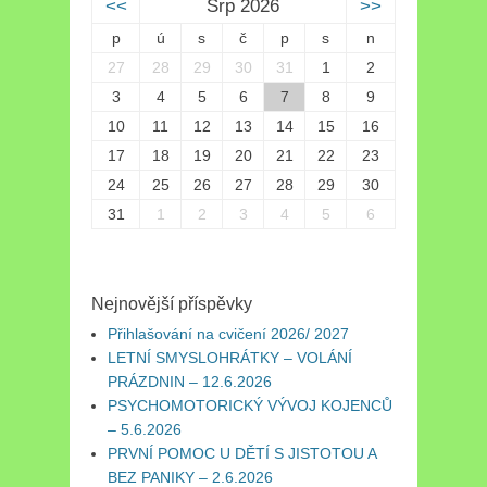
<<
Srp 2026
>>
p
ú
s
č
p
s
n
27
28
29
30
31
1
2
3
4
5
6
7
8
9
10
11
12
13
14
15
16
17
18
19
20
21
22
23
24
25
26
27
28
29
30
31
1
2
3
4
5
6
Nejnovější příspěvky
Přihlašování na cvičení 2026/ 2027
LETNÍ SMYSLOHRÁTKY – VOLÁNÍ
PRÁZDNIN – 12.6.2026
PSYCHOMOTORICKÝ VÝVOJ KOJENCŮ
– 5.6.2026
PRVNÍ POMOC U DĚTÍ S JISTOTOU A
BEZ PANIKY – 2.6.2026