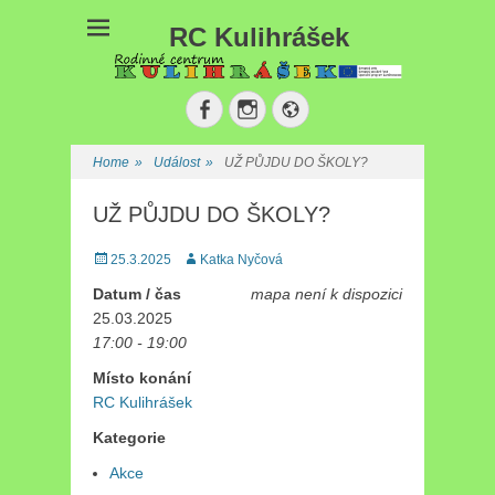
RC Kulihrášek
Facebook
Instagram
Website
Home
»
Událost
»
UŽ PŮJDU DO ŠKOLY?
UŽ PŮJDU DO ŠKOLY?
Posted
25.3.2025
Author
Katka Nyčová
on
Datum / čas
mapa není k dispozici
25.03.2025
17:00 - 19:00
Místo konání
RC Kulihrášek
Kategorie
Akce