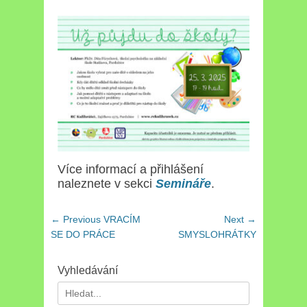
Více informací a přihlášení
naleznete v sekci
Semináře
.
Navigace
← Previous
Previous
VRACÍM
Next →
Next
pro
SE DO PRÁCE
post:
SMYSLOHRÁTKY
post:
příspěvek
Vyhledávání
Search
for: