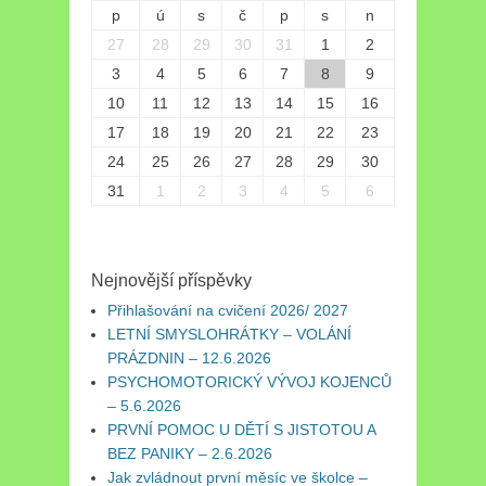
p
ú
s
č
p
s
n
27
28
29
30
31
1
2
3
4
5
6
7
8
9
10
11
12
13
14
15
16
17
18
19
20
21
22
23
24
25
26
27
28
29
30
31
1
2
3
4
5
6
Nejnovější příspěvky
Přihlašování na cvičení 2026/ 2027
LETNÍ SMYSLOHRÁTKY – VOLÁNÍ
PRÁZDNIN – 12.6.2026
PSYCHOMOTORICKÝ VÝVOJ KOJENCŮ
– 5.6.2026
PRVNÍ POMOC U DĚTÍ S JISTOTOU A
BEZ PANIKY – 2.6.2026
Jak zvládnout první měsíc ve školce –