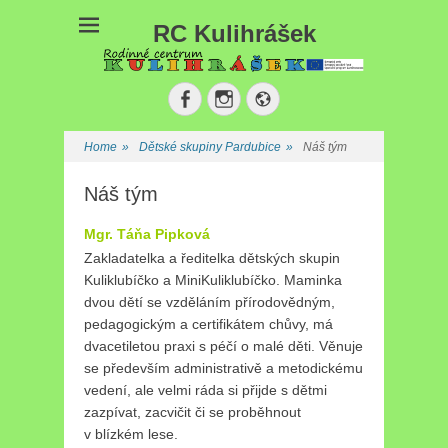
RC Kulihrášek
Facebook
Instagram
Website
Home
»
Dětské skupiny Pardubice
»
Náš tým
Náš tým
Mgr. Táňa Pipková
Zakladatelka a ředitelka dětských skupin
Kuliklubíčko a MiniKuliklubíčko. Maminka
dvou dětí se vzděláním přírodovědným,
pedagogickým a certifikátem chůvy, má
dvacetiletou praxi s péčí o malé děti. Věnuje
se především administrativě a metodickému
vedení, ale velmi ráda si přijde s dětmi
zazpívat, zacvičit či se proběhnout
v blízkém lese.