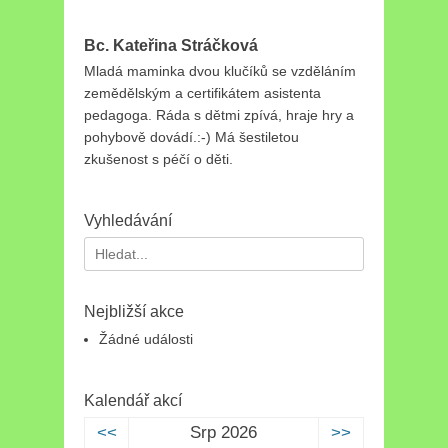
Bc. Kateřina Stráčková
Mladá maminka dvou klučíků se vzděláním
zemědělským a certifikátem asistenta
pedagoga. Ráda s dětmi zpívá, hraje hry a
pohybově dovádí.:-) Má šestiletou
zkušenost s péčí o děti.
Vyhledávání
Search
for:
Nejbližší akce
Žádné události
Kalendář akcí
<<
Srp 2026
>>