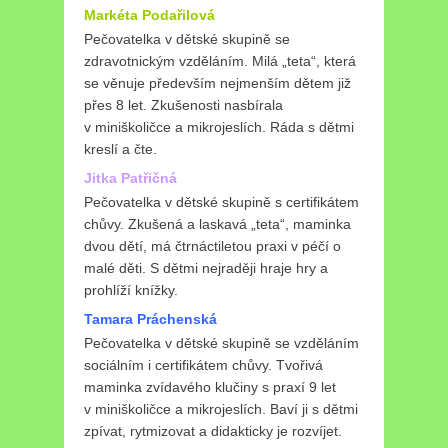
Markéta Podařilová
Pečovatelka v dětské skupině se
zdravotnickým vzděláním. Milá „teta“, která
se věnuje především nejmenším dětem již
přes 8 let. Zkušenosti nasbírala
v miniškoličce a mikrojeslích. Ráda s dětmi
kreslí a čte.
Jitka Patřičná
Pečovatelka v dětské skupině s certifikátem
chůvy. Zkušená a laskavá „teta“, maminka
dvou dětí, má čtrnáctiletou praxi v péčí o
malé děti. S dětmi nejraději hraje hry a
prohlíží knížky.
Tamara Práchenská
Pečovatelka v dětské skupině se vzděláním
sociálním i certifikátem chůvy. Tvořivá
maminka zvídavého klučiny s praxí 9 let
v miniškoličce a mikrojeslích. Baví ji s dětmi
zpívat, rytmizovat a didakticky je rozvíjet.